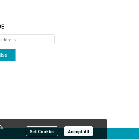
BE
ibe
ติม
Set Cookies
Accept All